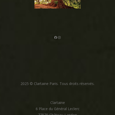
Facebook
Instagram
2025 © Clartaine Paris. Tous droits réservés.
Clartaine
6 Place du Général Leclerc
77570 Château-Landon