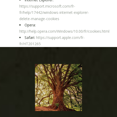
https://support.microsoft.com/fr-
fr/help/17442/windows-internet-explorer-
delete-manage-cookies
Opera:
http://help.opera.com/Windows/10.00/fr/cookies.html
Safari:
https://support.apple.com/fr-
fr/HT201265