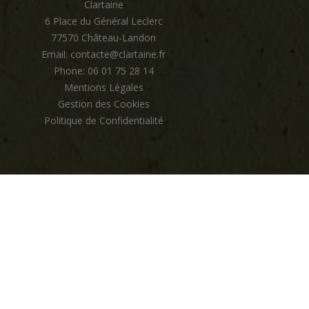
Clartaine
6 Place du Général Leclerc
77570 Château-Landon
Email: contacte@clartaine.fr
Phone: 06 01 75 28 14
Mentions Légales
Gestion des Cookies
Politique de Confidentialité