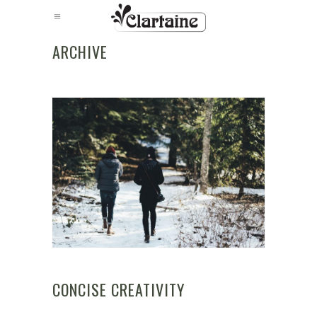
ARCHIVE
CONCISE CREATIVITY