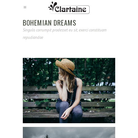
BOHEMIAN DREAMS
Singulis corrumpit prodesset eu sit, exerci constituam
repudiandae