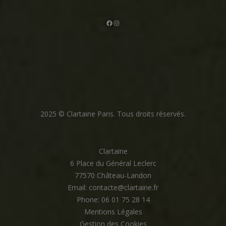
Facebook
Instagram
2025 © Clartaine Paris. Tous droits réservés.
Clartaine
6 Place du Général Leclerc
77570 Château-Landon
Email: contacte@clartaine.fr
Phone: 06 01 75 28 14
Mentions Légales
Gestion des Cookies