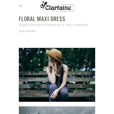
FLORAL MAXI DRESS
Singulis corrumpit prodesset eu sit, exerci constituam
repudiandae