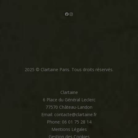
Facebook
Instagram
2025 © Clartaine Paris. Tous droits réservés.
Clartaine
6 Place du Général Leclerc
77570 Château-Landon
Email: contacte@clartaine.fr
Phone: 06 01 75 28 14
Mentions Légales
Gestion des Cookies