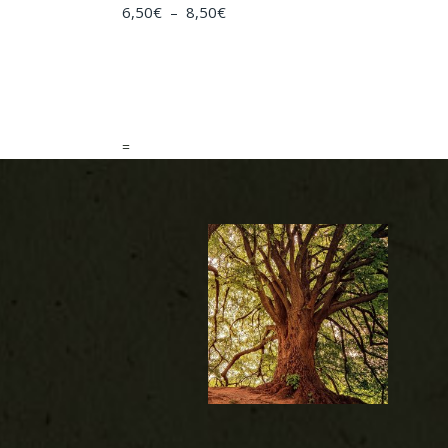
Plage
6,50
€
–
8,50
€
de
prix :
6,50€
à
8,50€
=