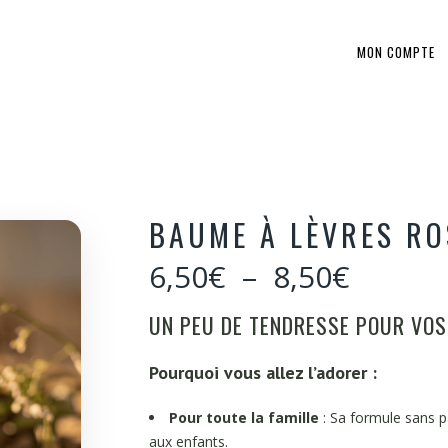
MON COMPTE
BAUME À LÈVRES RO
Plage
6,50
€
–
8,50
€
de
prix :
UN PEU DE TENDRESSE POUR VOS 
6,50€
à
Pourquoi vous allez l’adorer :
8,50€
Pour toute la famille
: Sa formule sans p
aux enfants.