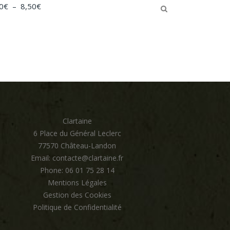
Plage
0
€
–
8,50
€
de
prix :
6,50€
à
8,50€
Clartaine
6 Place du Général Leclerc
77570 Château-Landon
Email: contacte@clartaine.fr
Phone: 06 01 75 28 14
Mentions Légales
Gestion des Cookies
Politique de Confidentialité