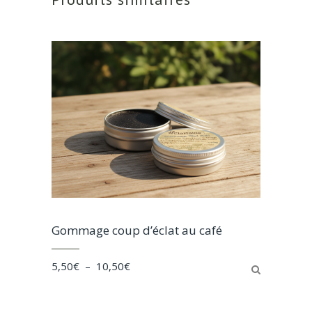
Gommage coup d’éclat au café
Plage
5,50
€
–
10,50
€
de
prix :
5,50€
à