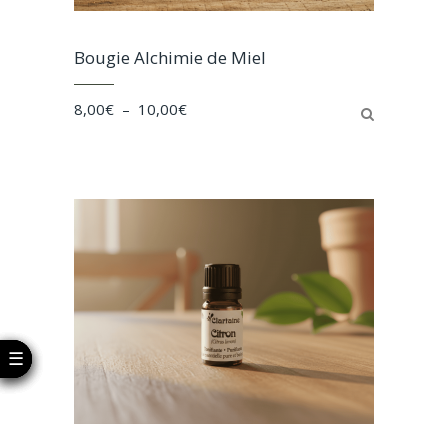
Bougie Alchimie de Miel
Plage
8,00
€
–
10,00
€
de
prix :
8,00€
à
10,00€
☰
☰
☰
☰